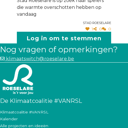
Stad Roeselare is op zoek naar spelers
die warmte overschotten hebben op
vandaag
Stad Roeselare
1
0
0
Log in om te stemmen
Nog vragen of opmerkingen?
klimaatswitch@roeselare.be
De Klimaatcoalitie #VANRSL
Klimaatcoalitie #VANRSL
Kalender
Alle projecten en ideeën