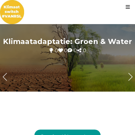
Kl
Klimaatadaptatie: Groen & Water
0
0
0
0