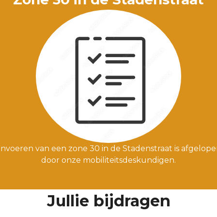
 invoeren van een zone 30 in de Stadenstraat is afgelo
door onze mobiliteitsdeskundigen.
Jullie bijdragen