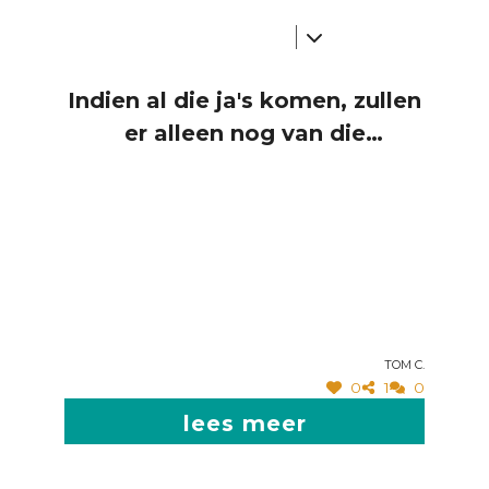
Indien al die ja's komen, zullen
er alleen nog van die
bloekbakken en drempels
komen, terwijl er je in deze
straten reeds niet sneller kan
rijden dan 30 !!! allemaal
overbodig dus. beter energie
investeren in locaties waar het
echt nodig is ....
Tom C.
0
1
0
lees meer