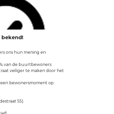
n bekend!
rs ons hun mening en
 68% van de buurtbewoners
traat veiliger te maken door het
 op een bewonersmoment op
estraat 55).
ief!