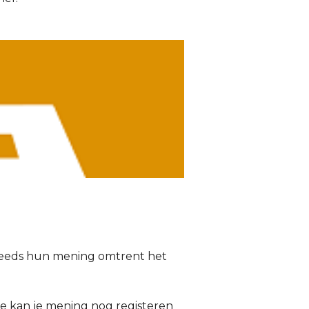
reeds hun mening omtrent het
Je kan je mening nog registeren