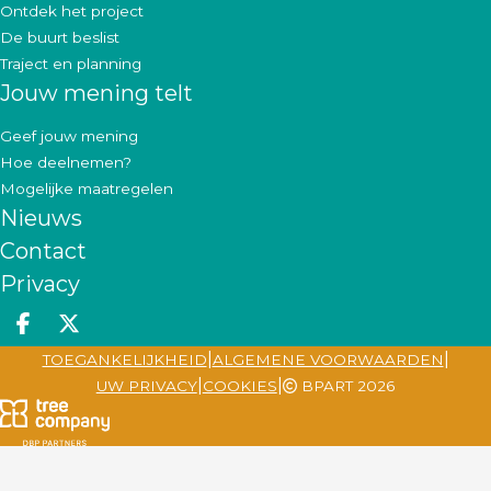
Ontdek het project
De buurt beslist
Traject en planning
Jouw mening telt
Geef jouw mening
Hoe deelnemen?
Mogelijke maatregelen
Nieuws
Contact
Privacy
Deel op facebook
Deel op X
|
|
TOEGANKELIJKHEID
ALGEMENE VOORWAARDEN
|
|
UW PRIVACY
COOKIES
BPART 2026