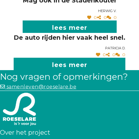
Mag ook in de Stadenkouter
Herwig V.
0
0
0
lees meer
De auto rijden hier vaak heel snel.
Patricia D.
0
0
0
lees meer
Nog vragen of opmerkingen?
samenleven@roeselare.be
Over het project