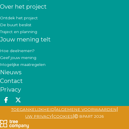
Over het project
Ontdek het project
De buurt beslist
Traject en planning
Jouw mening telt
Hoe deelnemen?
Geef jouw mening
Mogelijke maatregelen
Nieuws
Contact
Privacy
Deel op facebook
Deel op X
|
|
TOEGANKELIJKHEID
ALGEMENE VOORWAARDEN
|
|
UW PRIVACY
COOKIES
BPART 2026