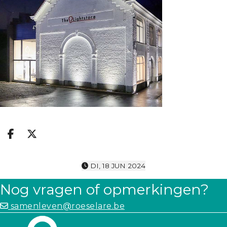
Deel op facebook
Deel op X
DI, 18 JUN 2024
Nog vragen of opmerkingen?
samenleven@roeselare.be