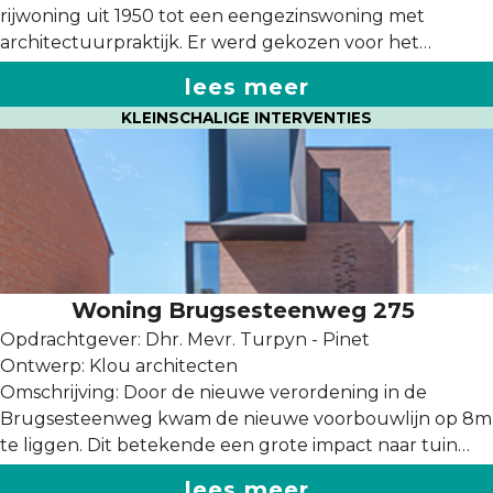
rijwoning uit 1950 tot een eengezinswoning met
architectuurpraktijk. Er werd gekozen voor het
behoud van kwalitatieve draagstructuren, evenals van
lees meer
de ruimtelijke sterktes van het pand en haar tuin.
KLEINSCHALIGE INTERVENTIES
Structurele wanden en daken werden bewaard terwijl
de overbodige elementen werden verwijderd, en de
tuin werd opengewerkt rond de waardevolle oude
bomen en struiken die mee de ruimtelijke bewegingen
in de woning herdefiniëren. Het gebruik van hout, leem
en natuursteen herinnert niet toevallig aan de
bouwperiode van de oorspronkelijke woning, waardoor
ze ook in haar hedendaagse context intuïtief aanvoelt.
Woning Brugsesteenweg 275
Opdrachtgever: Dhr. Mevr. Turpyn - Pinet
Ontwerp: Klou architecten
Omschrijving: Door de nieuwe verordening in de
Brugsesteenweg kwam de nieuwe voorbouwlijn op 8m
te liggen. Dit betekende een grote impact naar tuin
toe. Een diepere voortuin -die er voorheen niet was- en
lees meer