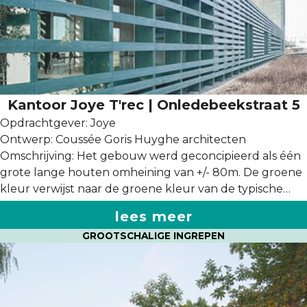
Kantoor Joye T'rec | Onledebeekstraat 5
Opdrachtgever: Joye
Ontwerp: Coussée Goris Huyghe architecten
Omschrijving: Het gebouw werd geconcipieerd als één
grote lange houten omheining van +/- 80m. De groene
kleur verwijst naar de groene kleur van de typische
draad omheiningen. De balk eindigt op het einde met
lees meer
een klein torenvolume, dat werkt als visueel accent.
GROOTSCHALIGE INGREPEN
Het gebouw wordt lichtjes opgetild waardoor het
landschap als het ware onder het gebouw doorloopt.
Hierdoor komen de kolommen als palen met
omheiningsplanken over en lijkt het minder een
gebouw. Het bouwvolume is doorspekt met patio’s en