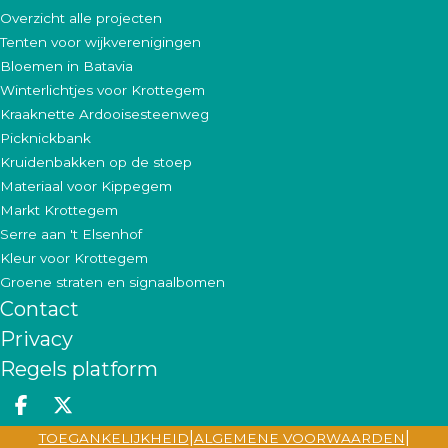
Overzicht alle projecten
Tenten voor wijkverenigingen
Bloemen in Batavia
Winterlichtjes voor Krottegem
Kraaknette Ardooisesteenweg
Picknickbank
Kruidenbakken op de stoep
Materiaal voor Kippegem
Markt Krottegem
Serre aan 't Elsenhof
Kleur voor Krottegem
Groene straten en signaalbomen
Contact
Privacy
Regels platform
Deel op facebook
Deel op X
|
|
TOEGANKELIJKHEID
ALGEMENE VOORWAARDEN