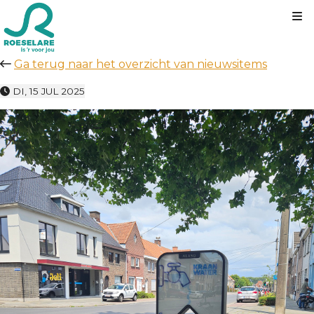
Kl
Ga terug naar het overzicht van nieuwsitems
DI, 15 JUL 2025