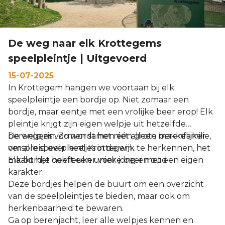
De weg naar elk Krottegems
speelpleintje | Uitgevoerd
15-07-2025
In Krottegem hangen we voortaan bij elk
speelpleintje een bordje op. Niet zomaar een
bordje, maar eentje met een vrolijke beer erop! Elk
pleintje krijgt zijn eigen welpje uit hetzelfde
berengezin. Zo wordt het niet alleen makkelijker
De welpjes vormen samen één grote berenfamilie,
om alle speelpleintjes in de wijk te herkennen, het
verspreid over heel Krottegem.
maakt het ook leuker voor jong en oud.
Elk bordje heeft een unieke beer met een eigen
karakter.
Deze bordjes helpen de buurt om een overzicht
van de speelpleintjes te bieden, maar ook om
herkenbaarheid te bewaren.
Ga op berenjacht, leer alle welpjes kennen en