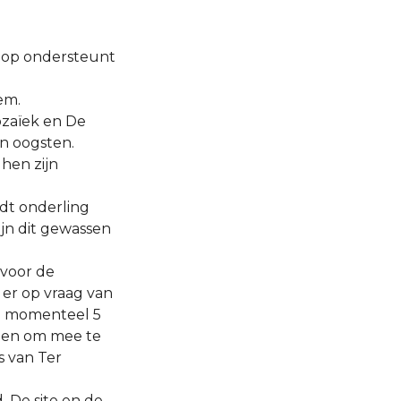
koop ondersteunt
em.
ozaïek en De
n oogsten.
hen zijn
dt onderling
jn dit gewassen
 voor de
er op vraag van
jn momenteel 5
lden om mee te
s van Ter
 De site en de