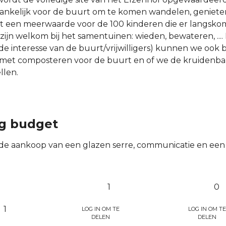
ankelijk voor de buurt om te komen wandelen, genieten 
t een meerwaarde voor de 100 kinderen die er langsk
jn welkom bij het samentuinen: wieden, bewateren, ....
 de interesse van de buurt/vrijwilligers) kunnen we ook 
met composteren voor de buurt en of we de kruidenbak
len.
ng budget
it de aankoop van een glazen serre, communicatie en ee
1
0
Log in om te
Log in om te
1
delen
delen