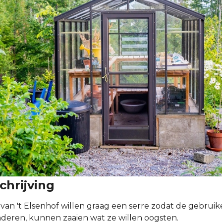
chrijving
van 't Elsenhof willen graag een serre zodat de gebruik
nderen, kunnen zaaien wat ze willen oogsten.