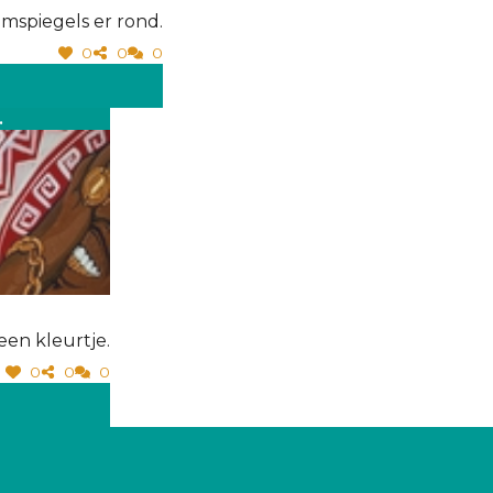
mspiegels er rond.
0
0
0
.
en kleurtje.
0
0
0