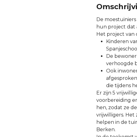
Omschrijv
De moestuiniers 
hun project dat a
Het project van 
Kinderen van
Spanjeschoo
De bewoners 
verhoogde b
Ook inwoner
afgesproken 
die tijdens 
Er zijn 5 vrijwil
voorbereiding e
hen, zodat ze de
vrijwilligers. 
helpen in de tui
Berken.
In de toekomst w