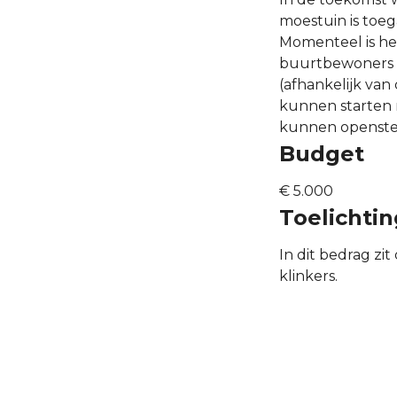
moestuin is toeg
Momenteel is he
buurtbewoners zi
(afhankelijk van
kunnen starten 
kunnen openstel
Budget
€ 5.000
Toelichti
In dit bedrag z
klinkers.