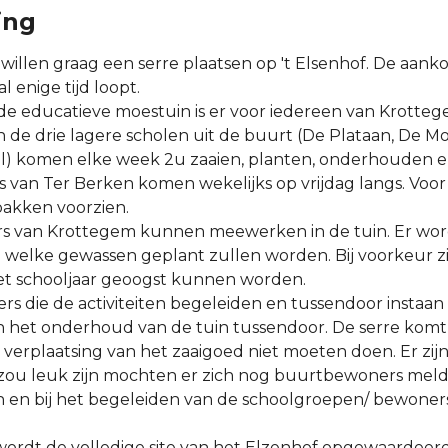
ing
willen graag een serre plaatsen op 't Elsenhof. De aan
l enige tijd loopt.
de educatieve moestuin is er voor iedereen van Krotteg
 de drie lagere scholen uit de buurt (De Plataan, De M
l) komen elke week 2u zaaien, planten, onderhouden e
van Ter Berken komen wekelijks op vrijdag langs. Voor 
akken voorzien.
s van Krottegem kunnen meewerken in de tuin. Er wor
welke gewassen geplant zullen worden. Bij voorkeur zi
het schooljaar geoogst kunnen worden.
ligers die de activiteiten begeleiden en tussendoor instaan
n het onderhoud van de tuin tussendoor. De serre komt 
 verplaatsing van het zaaigoed niet moeten doen. Er zi
Het zou leuk zijn mochten er zich nog buurtbewoners me
n en bij het begeleiden van de schoolgroepen/ bewoner
ordt de volledige site van het Elzenhof opgewaardeerd.