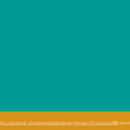
|
|
|
|
D
ALGEMENE VOORWAARDEN
UW PRIVACY
COOKIES
BPAR