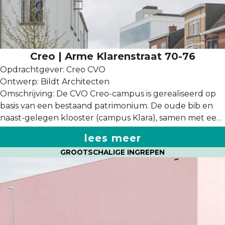
Creo | Arme Klarenstraat 70-76
Opdrachtgever: Creo CVO
Ontwerp: Bildt Architecten
Omschrijving: De CVO Creo-campus is gerealiseerd op
basis van een bestaand patrimonium. De oude bib en
naast-gelegen klooster (campus Klara), samen met een
loods van de watergroep (campus Umami) werden
lees meer
herbestemd en in laatste fase werd tussen beide
GROOTSCHALIGE INGREPEN
gebouwen een nieuw, compact onderwijsgebouw
ingepast (campus Kubiek). Deze gebouwen zijn,
hoewel gescheiden door een straat, verbonden met
elkaar door hun positie, vormgeving en kleur.
Daarnaast is gewerkt aan een landschapsaanleg die de
gebouwen verbindt met elkaar. Doorheen de hele