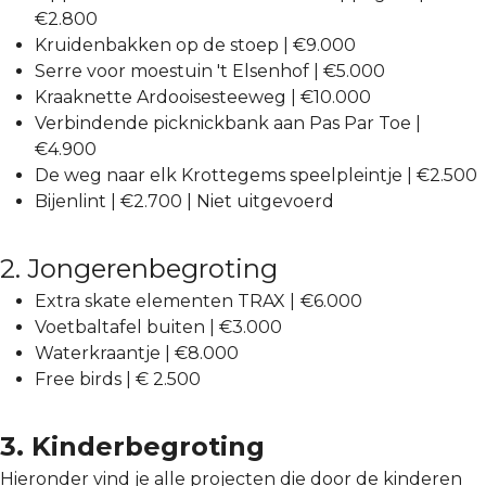
€2.800
Kruidenbakken op de stoep | €9.000
Serre voor moestuin 't Elsenhof | €5.000
Kraaknette Ardooisesteeweg | €10.000
Verbindende picknickbank aan Pas Par Toe |
€4.900
De weg naar elk Krottegems speelpleintje | €2.500
Bijenlint | €2.700 | Niet uitgevoerd
2. Jongerenbegroting
Extra skate elementen TRAX |
€6.000
Voetbaltafel buiten | €3.000
Waterkraantje | €8.000
Free birds | € 2.500
3. Kinderbegroting
Hieronder vind je alle projecten die door de kinderen